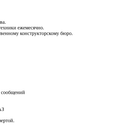
ва.
техники ежемесячно.
твенному конструкторскому бюро.
 сообщений
АЗ
фертой.