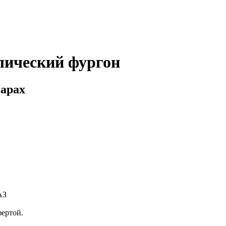
лический фургон
сарах
АЗ
фертой.